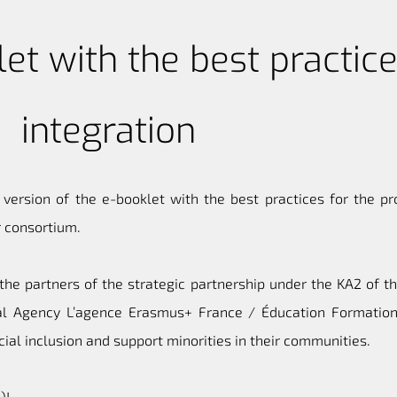
et with the best practice
integration
 version of the e-booklet with the best practices for the pr
r consortium.
g the partners of the strategic partnership under the KA2 o
nal Agency L’agence Erasmus+ France / Éducation Formation
al inclusion and support minorities in their communities.
k
)!