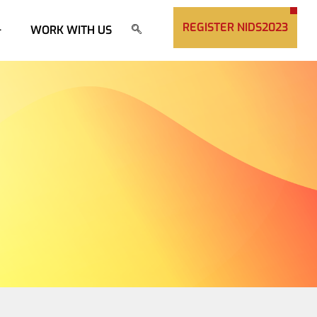
REGISTER NIDS2023
+
WORK WITH US